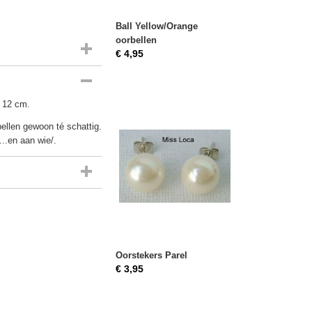
Ball Yellow/Orange
oorbellen
€ 4,95
e 12 cm.
bellen gewoon té schattig.
...en aan wie/.
Oorstekers Parel
€ 3,95