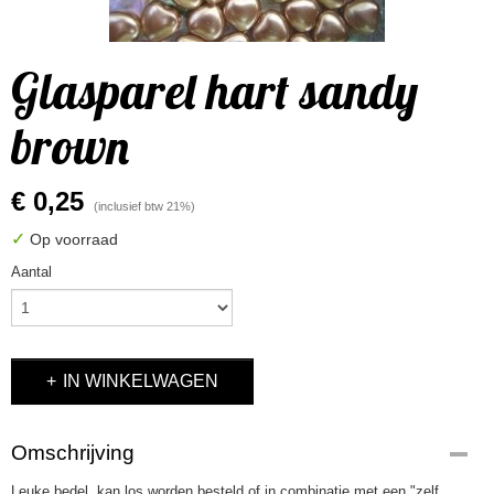
Glasparel hart sandy
brown
€ 0,25
(inclusief btw 21%)
✓
Op voorraad
Aantal
IN WINKELWAGEN
Omschrijving
Leuke bedel, kan los worden besteld of in combinatie met een "zelf