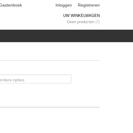
Gastenboek
Inloggen
Registreren
UW WINKELWAGEN
Geen producten
(0)
erdere opties