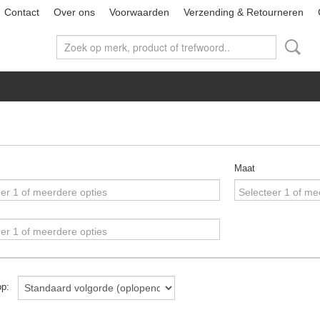
Contact
Over ons
Voorwaarden
Verzending & Retourneren
Maat
er 1 of meerdere opties
Selecteer 1 of me
er 1 of meerdere opties
 op: